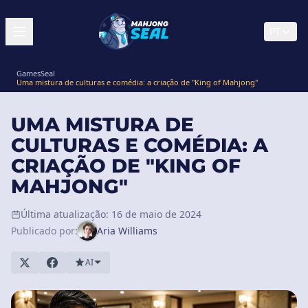
PT
GamesSeal
Uma mistura de culturas e comédia: a criação de "King of Mahjong"
UMA MISTURA DE
CULTURAS E COMÉDIA: A
CRIAÇÃO DE "KING OF
MAHJONG"
Última atualização: 16 de maio de 2024
Publicado por:
Aria Williams
AI